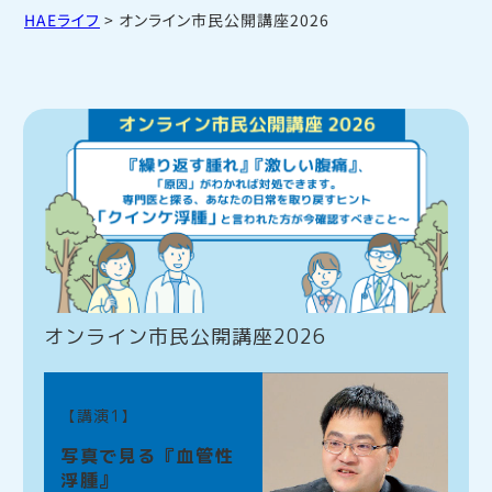
HAEライフ
>
オンライン市民公開講座2026
CSLベー
をお使い
病
オンライン市民公開講座2026
【講演1】
写真で見る『血管性
浮腫』