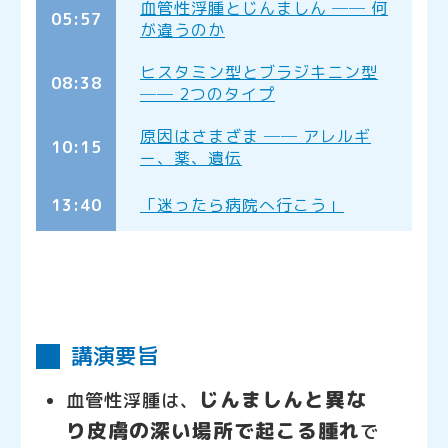
血管性浮腫とじんましん ── 何
05:57
が違うのか
ヒスタミン型とブラジキニン型
08:38
── 2つのタイプ
原因はさまざま ── アレルギ
10:15
ー、薬、遺伝
13:40
「迷ったら病院へ行こう」
次の動画を観る
講演要旨
じんましんと異な
血管性浮腫は、
り皮膚の深い場所で起こる腫れ
で