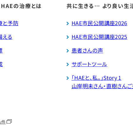
 HAEの治療とは
共に生きる… より良い生
療と予防
HAE市民公開講座2026
備える
HAE市民公開講座2025
標
患者さんの声
成
サポートツール
「HAEと、私。」
Story 1
山岸明未さん・直樹さんご
条件